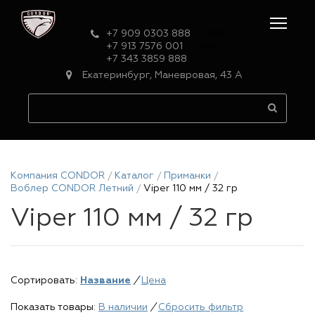
+7 909 0303 888
WA
+7 913 7576 001
WA
+7 343 3859 888
Екатеринбург, Маневровая, 43 А
Компания CONDOR
Каталог
Приманки
Воблер CONDOR Летний
Viper 110 мм / 32 гр
Viper 110 мм / 32 гр
Сортировать:
Название
/
Цена
Показать товары:
В наличии
/
Сбросить фильтр