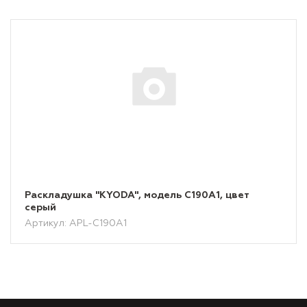
Раскладушка "KYODA", модель C190A1, цвет
серый
Артикул: APL-C190A1