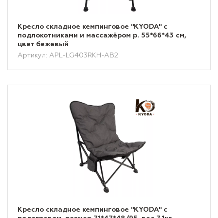
Кресло складное кемпинговое "KYODA" с
подлокотниками и массажёром р. 55*66*43 см,
цвет бежевый
Артикул: APL-LG403RKH-AB2
Кресло складное кемпинговое "KYODA" с