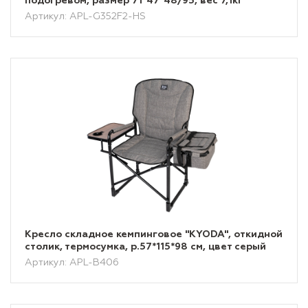
подогревом, размер 71*47*48/95, вес 7,1кг
Артикул: APL-G352F2-HS
Кресло складное кемпинговое "KYODA", откидной
столик, термосумка, р.57*115*98 см, цвет серый
Артикул: APL-B406