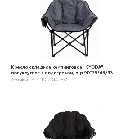
Кресло складное кемпинговое "KYODA"
полукруглое с подогревом, р-р 90*75*43/93
Артикул: APL-RC701A-HS1