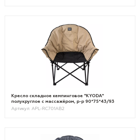
Кресло складное кемпинговое "KYODA"
полукруглое с массажёром, р-р 90*75*43/93
Артикул: APL-RC701AB2