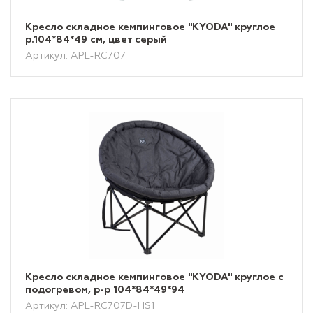
Кресло складное кемпинговое "KYODA" круглое
р.104*84*49 см, цвет серый
Артикул: APL-RC707
Кресло складное кемпинговое "KYODA" круглое с
подогревом, р-р 104*84*49*94
Артикул: APL-RC707D-HS1