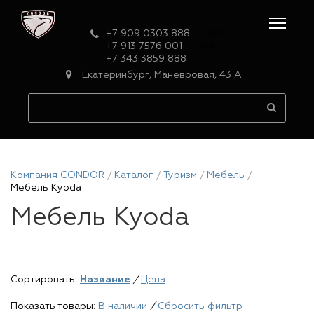
+7 909 0303 888
WA
+7 913 7576 001
WA
+7 343 3859 888
Екатеринбург, Маневровая, 43 А
Компания CONDOR
Каталог
Туризм
Мебель
Мебель Kyoda
Мебель Kyoda
Сортировать:
Название
/
Цена
Показать товары:
В наличии
/
Сбросить фильтр