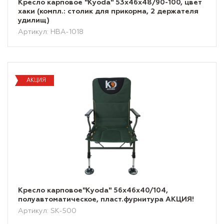
Кресло карповое "Kyoda" 53х46х48/90-100, цвет
хаки (компл.: столик для прикорма, 2 держателя
удилищ)
Артикул: HBA-1018
АКЦИЯ
Кресло карповое"Kyoda" 56х46х40/104,
полуавтоматическое, пласт.фурнитура АКЦИЯ!
Артикул: SK-500