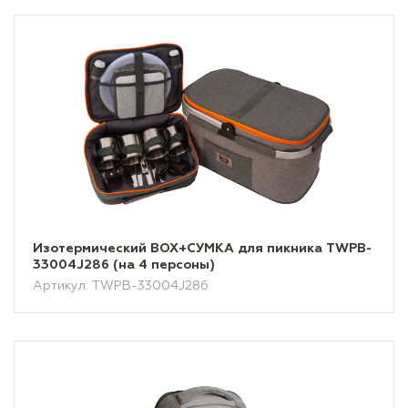
Изотермический BOX+СУМКА для пикника TWPB-
33004J286 (на 4 персоны)
Артикул: TWPB-33004J286