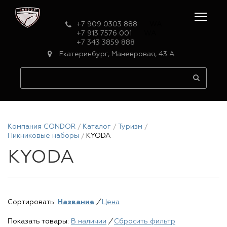
+7 909 0303 888
WA
+7 913 7576 001
WA
+7 343 3859 888
Екатеринбург, Маневровая, 43 А
Компания CONDOR
Каталог
Туризм
Пикниковые наборы
KYODA
KYODA
Сортировать:
Название
/
Цена
Показать товары:
В наличии
/
Сбросить фильтр