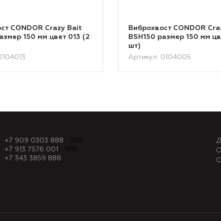
ст CONDOR Crazy Bait
Виброхвост CONDOR Craz
азмер 150 мм цвет 013 (2
BSH150 размер 150 мм цв
шт)
0104013
Артикул: 0104005
+7 909 0303 888
WA
Д
+7 913 7576 001
WA
О
+7 343 3859 888
О