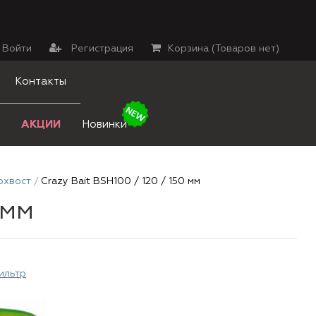
Войти
Регистрация
Корзина (
Товаров нет
)
Контакты
АКЦИИ
Новинки
охвост
Crazy Bait BSH100 / 120 / 150 мм
 мм
ильтр