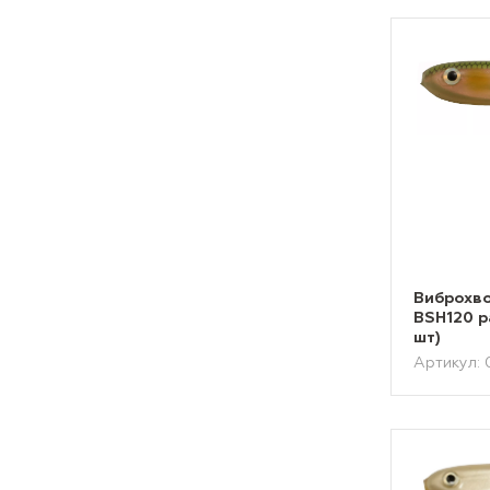
Виброхво
BSH120 р
шт)
Артикул: