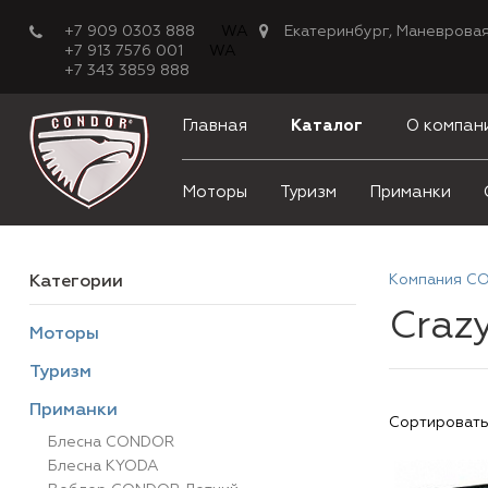
+7 909 0303 888
WA
Екатеринбург, Маневровая
+7 913 7576 001
WA
+7 343 3859 888
Главная
Каталог
О компан
Моторы
Туризм
Приманки
Компания C
Категории
Craz
Моторы
Туризм
Приманки
Сортировать
Блесна CONDOR
Блесна KYODA