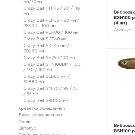
мм/70мм
Crazy Bait FTM75 / 90 / 110
Виброхво
мм
BSH100 р
Crazy Bait PEK03 - 80 мм /
(4 шт)
PEK04 - 100 мм
Артикул:
Crazy Bait PLA80 / 100 мм
Crazy Bait SCT40 мм
Crazy Bait SDL45 мм /
SDL60 мм
Crazy Bait SH75 / 100 мм
Crazy Bait SHN100DM - 100
/ 130 / 160 мм
Crazy Bait SLB60 мм /
SLB80 мм
Crazy Bait SM120 / 95 / 75
/ 55 мм
Crazy Bait SRB100 мм
Креветка оснащенная
Лягушка оснащенная
Мышь
Виброхво
Октопус
BSH100 р