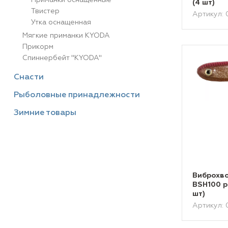
Приманки оснащенные
(4 шт)
Твистер
Артикул:
Утка оснащенная
Мягкие приманки KYODA
Прикорм
Спиннербейт "KYODA"
Снасти
Рыболовные принадлежности
Зимние товары
Виброхво
BSH100 р
шт)
Артикул: 