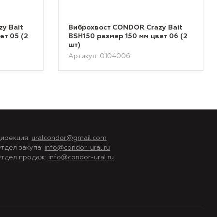
y Bait
Виброхвост CONDOR Crazy Bait
ет 05 (2
BSH150 размер 150 мм цвет 06 (2
шт)
Артикул: 0104006
ирекция:
uralcondor@gmail.com
тдел закупа:
info@condor-ural.ru
тдел продаж:
info@condor-ural.ru