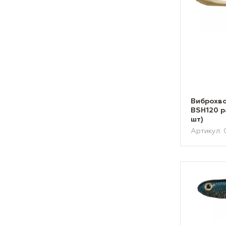
Виброхво
BSH120 р
шт)
Артикул: