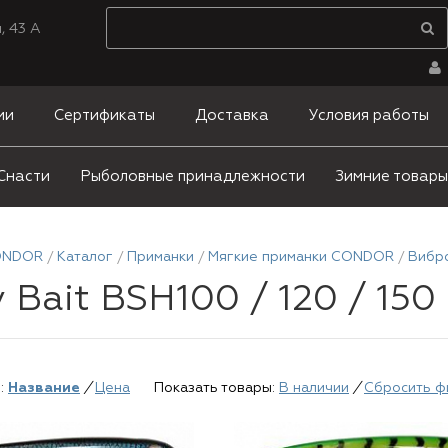
, 43 А
ии
Сертификаты
Доставка
Условия работы
Снасти
Рыболовные принадлежности
Зимние товары
ONDOR
Каталог
Приманки
Мягкие приманки CONDOR
Вибр
y Bait BSH100 / 120 / 150
:
Название
/
Цена
Показать товары:
В наличии
/
Сбросить ф