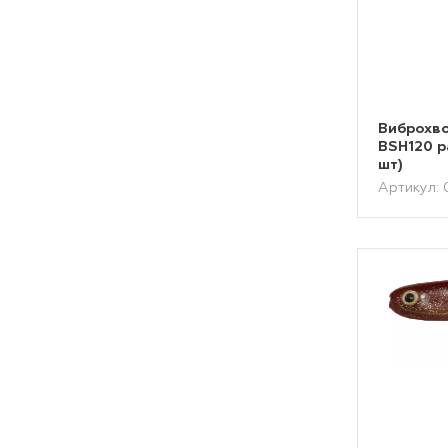
Виброхво
BSH120 р
шт)
Артикул: