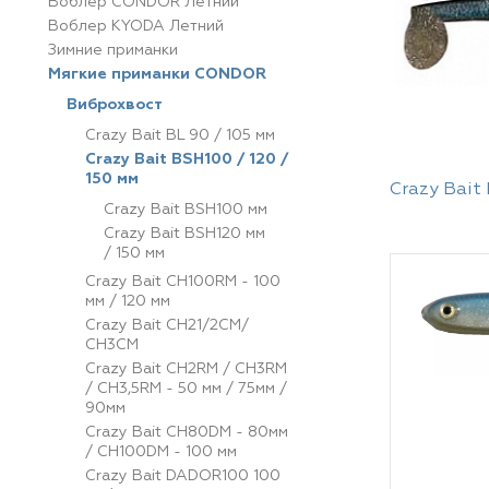
Воблер CONDOR Летний
Воблер KYODA Летний
Зимние приманки
Мягкие приманки CONDOR
Виброхвост
Crazy Bait BL 90 / 105 мм
Crazy Bait BSH100 / 120 /
150 мм
Crazy Bait
Crazy Bait BSH100 мм
Crazy Bait BSH120 мм
/ 150 мм
Crazy Bait CH100RM - 100
мм / 120 мм
Crazy Bait CH21/2CM/
CH3CM
Crazy Bait CH2RM / CH3RM
/ CH3,5RM - 50 мм / 75мм /
90мм
Crazy Bait CH80DM - 80мм
/ CH100DM - 100 мм
Crazy Bait DADOR100 100