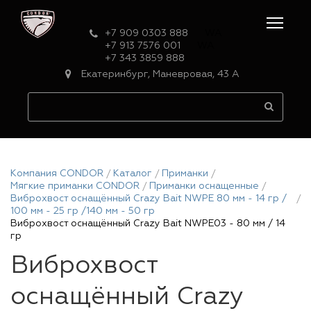
+7 909 0303 888
WA
+7 913 7576 001
WA
+7 343 3859 888
Екатеринбург, Маневровая, 43 А
Компания CONDOR
Каталог
Приманки
Мягкие приманки CONDOR
Приманки оснащенные
Виброхвост оснащённый Crazy Bait NWPE 80 мм - 14 гр /
100 мм - 25 гр /140 мм - 50 гр
Виброхвост оснащённый Crazy Bait NWPE03 - 80 мм / 14
гр
Виброхвост
оснащённый Crazy