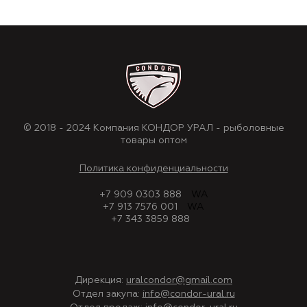
© 2018 - 2024 Компания КОНДОР УРАЛ - рыболовные
товары оптом
Политика конфиденциальности
+7 909 0303 888
WA
+7 913 7576 001
WA
+7 343 3859 888
Дирекция:
uralcondor@gmail.com
Отдел закупа:
info@condor-ural.ru