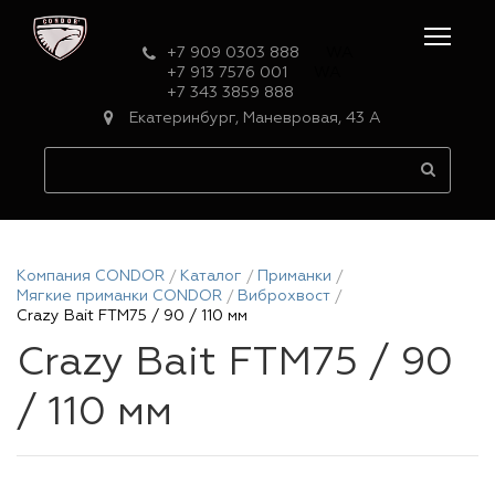
+7 909 0303 888
WA
+7 913 7576 001
WA
+7 343 3859 888
Екатеринбург, Маневровая, 43 А
Компания CONDOR
Каталог
Приманки
Мягкие приманки CONDOR
Виброхвост
Crazy Bait FTM75 / 90 / 110 мм
Crazy Bait FTM75 / 90
/ 110 мм