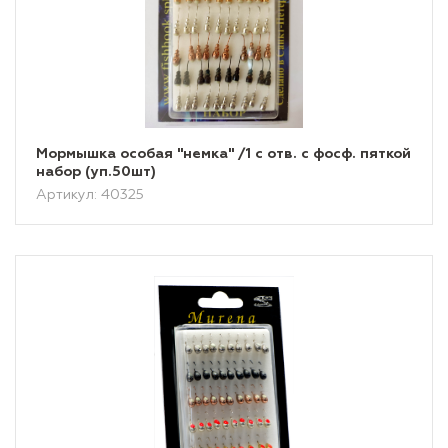
Мормышка особая "немка" /1 с отв. с фосф. пяткой
набор (уп.50шт)
Артикул: 40325