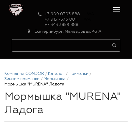
+7 909 0303 888
WA
+7 913 7576 001
WA
+7 343 3859 888
Екатеринбург, Маневровая, 43 А
Компания CONDOR
Каталог
Приманки
Зимние приманки
Мормышка
Мормышка "MURENA" Ладога
Мормышка "MURENA"
Ладога